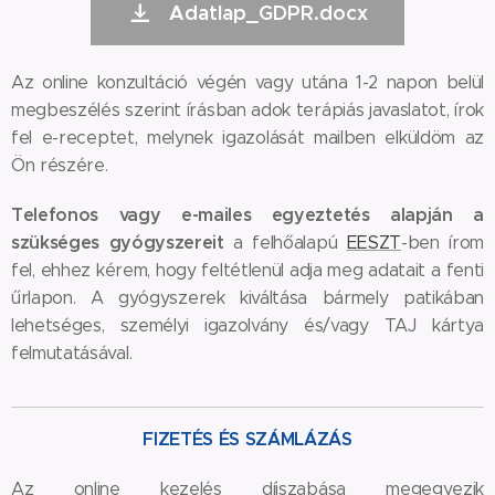
Adatlap_GDPR.docx
Az online konzultáció végén vagy utána 1-2 napon belül
megbeszélés szerint írásban adok terápiás javaslatot, írok
fel e-receptet, melynek igazolását mailben elküldöm az
Ön részére.
Telefonos vagy e-mailes egyeztetés alapján a
szükséges gyógyszereit
a felhőalapú
EESZT
-ben írom
fel, ehhez kérem, hogy feltétlenül adja meg adatait a fenti
űrlapon. A gyógyszerek kiváltása bármely patikában
lehetséges, személyi igazolvány és/vagy TAJ kártya
felmutatásával.
FIZETÉS ÉS SZÁMLÁZÁS
Az online kezelés díjszabása megegyezik