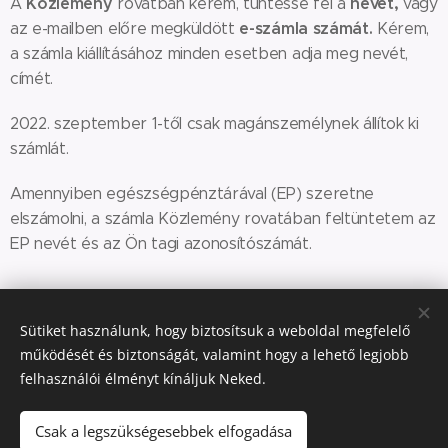
Közlemény
nevét,
A
rovatban kérem, tüntesse fel a
vagy
e-
számla számát.
az e-mailben előre megküldött
Kérem,
a számla kiállításához minden esetben adja meg nevét,
címét.
2022. szeptember 1-től csak magánszemélynek állítok ki
számlát.
Amennyiben egészségpénztárával (EP) szeretne
elszámolni, a számla Közlemény rovatában feltüntetem az
EP nevét és az Ön tagi azonosítószámát.
Sütiket használunk, hogy biztosítsuk a weboldal megfelelő
© 2016 Dr. Katona Edit.
A honlap oldalain található információk
működését és biztonságát, valamint hogy a lehető legjobb
tájékoztató jellegűek, nem helyettesítik a szakszerű orvosi véleményt,
felhasználói élményt kínáljuk Neked.
az orvosi vizsgálatot, diagnózist vagy terápiát. A feltüntetett kezelési
lehetőségek és gyógymódok saját felelősségre alkalmazandók.
Amennyiben panaszai súlyosak vagy elhúzódnak, forduljon
Csak a legszükségesebbek elfogadása
szakemberhez! A kockázatokról és a mellékhatásokról olvassa el a