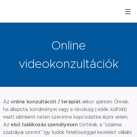
Online
videokonzultációk
online konzultációt / terápiát
Az
akkor ajánlom Önnek,
ha állapota, körülményei vagy a távolság (vidék, külföld)
miatt időnként neten szeretne kapcsolatba lépni velem.
első találkozás személyesen
Az
történik, a "szakma
szabályai szerint" így tudok felelősséggel kezelést vállalni.